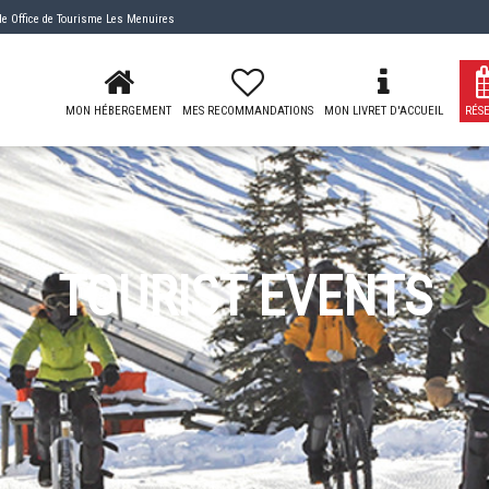
 de
Office de Tourisme Les Menuires
MON HÉBERGEMENT
MES RECOMMANDATIONS
MON LIVRET D'ACCUEIL
RÉS
TOURIST EVENTS