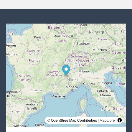
© OpenStreetMap Contributors |
MapLibre